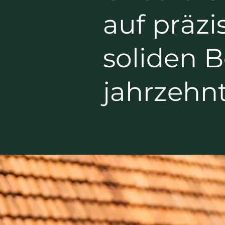
auf präzi
soliden 
jahrzehnt