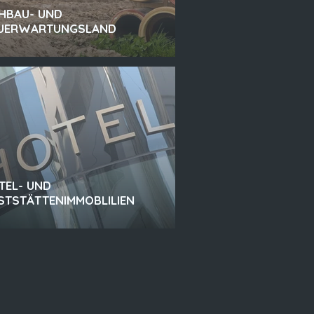
HBAU- UND
UERWARTUNGSLAND
TEL- UND
STSTÄTTENIMMOBLILIEN