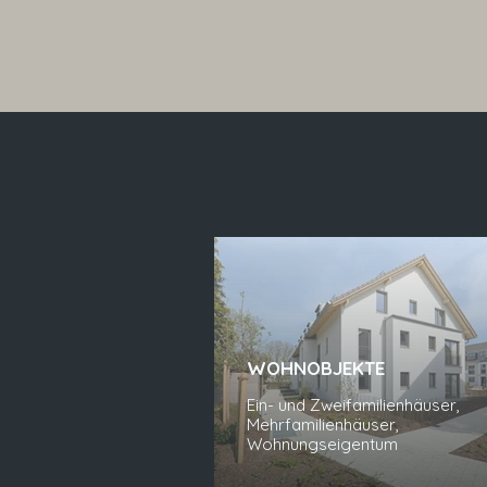
WOHNOBJEKTE
Ein- und Zweifamilienhäuser,
Mehrfamilienhäuser,
Wohnungseigentum