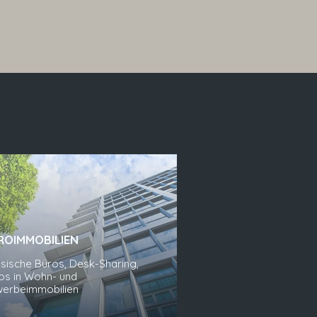
ROIMMOBILIEN
ssische Büros, Desk-Sharing,
os in Wohn- und
erbeimmobilien