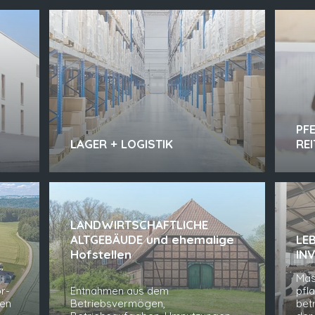
PF
LAGER + LOGISTIK
RE
LANDWIRTSCHAFTLICHE
ALTGEBÄUDE und ehemalige
LE
Hofstellen
IN
,
Mas
r-
Entnahmen aus dem
pfl
men
Betriebsvermögen,
betr