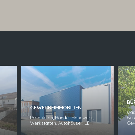
BÜ
GEWERBEIMMOBILIEN
kla
Produktion, Handel, Handwerk,
Bür
Werkstätten, Autohäuser, LEH
Gew