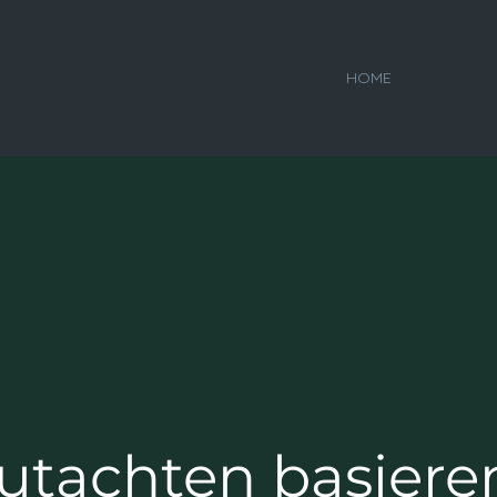
HOME
LE
utachten basiere