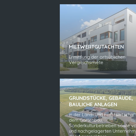
MIETWERTGUTACHTEN
Ermittlung der ortsüblichen
Vergleichsmiete
GRUNDSTÜCKE, GEBÄUDE,
BAULICHE ANLAGEN
in der Land- und Forstwirtschaft
dem Gartenbau,
Sonderkulturbetrieben sowie vo
und nachgelagerten Unterneh