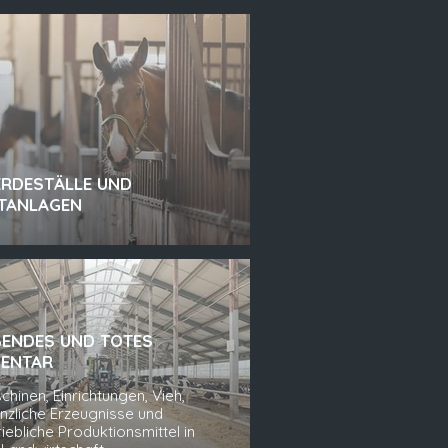
ERDESTÄLLE UND
ITANLAGEN
BENDES UND TOTES
VENTAR
chinen, Einrichtungen, Vieh,
anzliche Erzeugnisse und
iebliche Produktionsmittel in