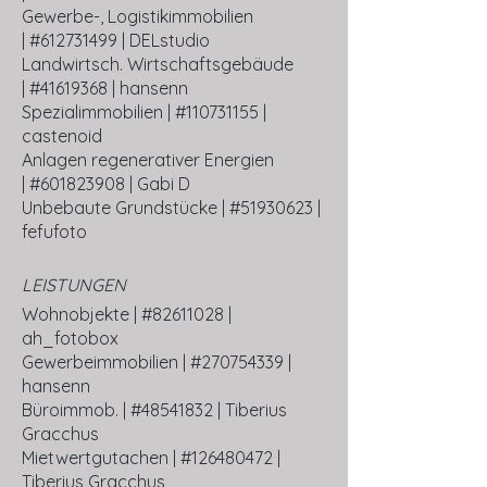
Gewerbe-, Logistikimmobilien
|
#612731499 | DELstudio
Landwirtsch. Wirtschaftsgebäude
|
#41619368 | hansenn
Spezialimmobilien |
#110731155 |
castenoid
Anlagen regenerativer Energien
|
#601823908 | Gabi D
Unbebaute Grundstücke |
#51930623 |
fefufoto
LEISTUNGEN
​Wohnobjekte |
#82611028 |
ah_fotobox
Gewerbeimmobilien |
#270754339 |
hansenn
Büroimmob. |
#48541832 | Tiberius
Gracchus
Mietwertgutachen |
#126480472 |
Tiberius Gracchus