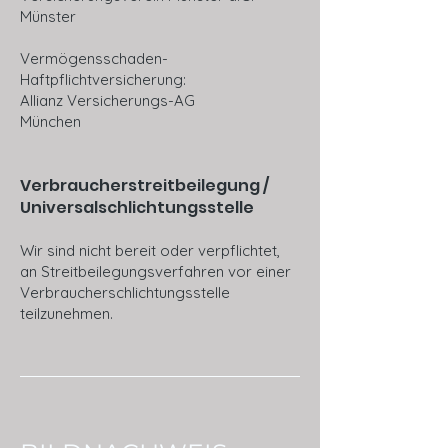
Münster
Vermögensschaden-
Haftpflichtversicherung:
Allianz Versicherungs-AG
München
Verbraucherstreitbeilegung /
Universalschlichtungsstelle
Wir sind nicht bereit oder verpflichtet,
an Streitbeilegungsverfahren vor einer
Verbraucherschlichtungsstelle
teilzunehmen.