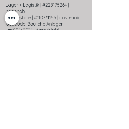
Lager + Logistik |
#228175264 |
hacohob
Pferdeställe |
#110731155 | castenoid
Gebäude, Bauliche Anlagen
|
#485648726 | Altmühlbild
Landwirtschaftl. Altgebäude
|
#74611201 | travelview
Lebendes + totes Inventar
|
#413908182 | pressmaster
Anlagen regenerativ. Energien
|
#601823908 | Gabi D
Pachtwertgutachten |
#621904450 |
ThomBal
Bewertungen |
#537193250 | DifferR
Bewertungen |
#389337060 | ThomBal
Rechte und Belastungen |
#111918435 |
maho
Bauerwartungsland |
#51930623
|
fefufoto
Geschäftshäuser |
#313442038 | PRILL