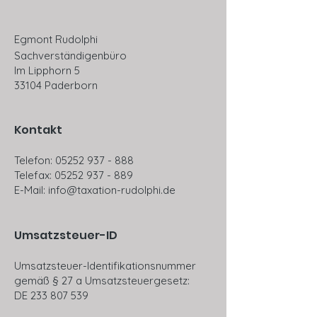
Egmont Rudolphi
Sachverständigenbüro
Im Lipphorn 5
33104 Paderborn
Kontakt
Telefon:
05252 937 - 888
Telefax:
05252 937 - 889
E-Mail:
info@taxation-rudolphi.de
Umsatzsteuer-ID
Umsatzsteuer-Identifikationsnummer
gemäß § 27 a Umsatzsteuergesetz:
DE
233 807 539